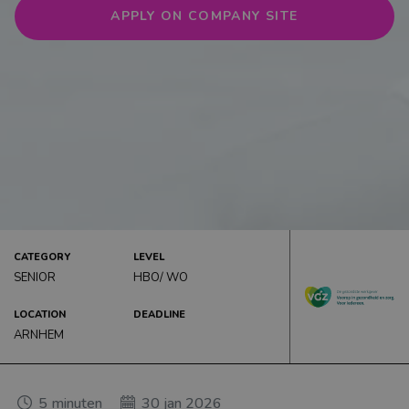
Startersfuncties: de beste carrièrestart
APPLY ON COMPANY SITE
Stages: alleen bij topwerkgevers
Carrièreverhalen: voor inspiratie
Matchingtool persoon-organisatie fit
Recruitment events: hét overzicht
CARRIÈRE ADVIES
CATEGORY
LEVEL
SENIOR
HBO/ WO
LOCATION
DEADLINE
ARNHEM
5
minuten
30 jan 2026