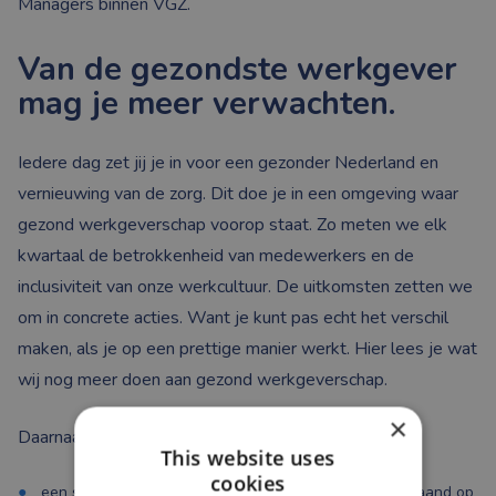
Managers binnen VGZ.
Van de gezondste werkgever
mag je meer verwachten.
Iedere dag zet jij je in voor een gezonder Nederland en
vernieuwing van de zorg. Dit doe je in een omgeving waar
gezond werkgeverschap voorop staat. Zo meten we elk
kwartaal de betrokkenheid van medewerkers en de
inclusiviteit van onze werkcultuur. De uitkomsten zetten we
om in concrete acties. Want je kunt pas echt het verschil
maken, als je op een prettige manier werkt. Hier lees je wat
wij nog meer doen aan gezond werkgeverschap.
×
Daarnaast bieden wij jou:
This website uses
cookies
een salaris tussen de € 5.886 en € 8.412 bruto per maand op