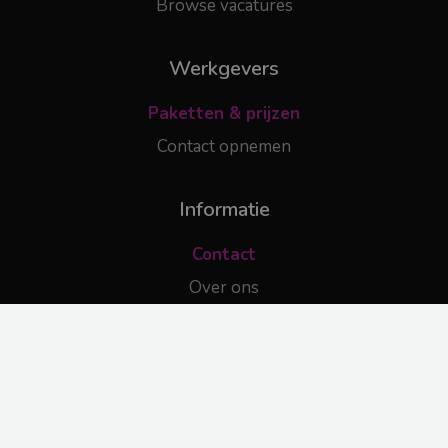
Browse vacatures
Werkgevers
Paketten & prijzen
Contact opnemen
Informatie
Contact
Over ons
© 2025 DiversityJobs.nl |
contact@diversityjobs.nl
|
Algemene Voorwaarden
|
Privacy Policy
| Made with 🔥