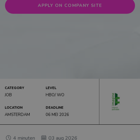
Startersfuncties: de beste carrièrestart
APPLY ON COMPANY SITE
Stages: alleen bij topwerkgevers
Carrièreverhalen: voor inspiratie
Matchingtool persoon-organisatie fit
Recruitment events: hét overzicht
CARRIÈRE ADVIES
CATEGORY
LEVEL
JOB
HBO/ WO
LOCATION
DEADLINE
AMSTERDAM
06 MEI 2026
4
minuten
03 aug 2026