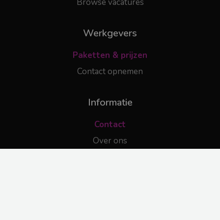
Browse vacatures
Werkgevers
Paketten & prijzen
Contact opnemen
Informatie
Contact
Over ons
© 2025 DiversityJobs.nl |
contact@diversityjobs.nl
|
Algemene Voorwaarden
|
Privacy Policy
| Made with 🔥