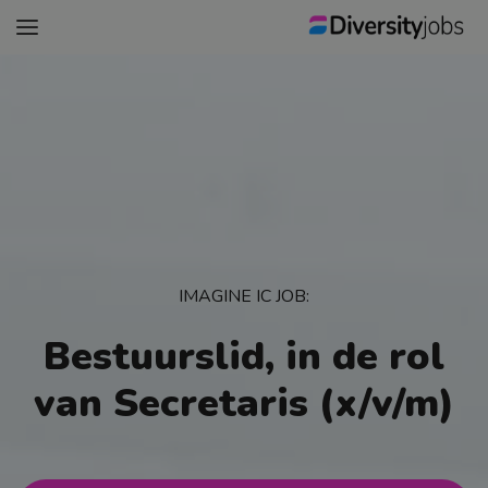
Vacatures
Werkgevers
Jezelf voorbereiden
CV Check
LinkedIn-profiel Check
IMAGINE IC JOB:
Carrière-advies gesprek
Bestuurslid, in de rol
Bekijk ook ...
van Secretaris (x/v/m)
TraineeshipVacatures: hét complete overzicht