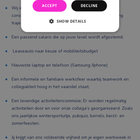
ACCEPT
DECLINE
Wij investeren in opleidingsmogelijkheden; zoals in
consultancy skills trainingen, certificeringen of coaching
SHOW DETAILS
trajecten.
Een passend salaris die op jouw level wordt afgestemd;
Leaseauto naar keuze of mobiliteitsbudget
Nieuwste laptop en telefoon (Samsung /Iphone)
Een informele en familiare werksfeer waarbij teamwork en
collegialiteit hoog in het vaandel staat;
Een levendige activiteitencommisie; Er worden regelmatig
activiteiten door en voor onze collega’s georganiseerd. Zoals
ons jaarlijkse wintersportuitje, pubquiz, borrels, kerst- en
zomerfeesten.
Jij krijgt van ons voldoende vrijheid om je eigen werkweek in