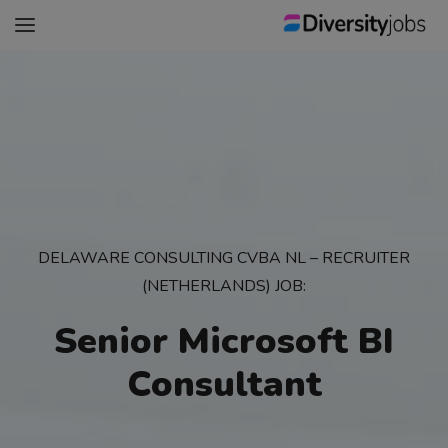
Vacatures
Werkgevers
Jezelf voorbereiden
CV Check
DELAWARE CONSULTING CVBA NL – RECRUITER
LinkedIn-profiel Check
(NETHERLANDS) JOB:
Carrière-advies gesprek
Senior Microsoft BI
Bekijk ook ...
Consultant
TraineeshipVacatures: hét complete overzicht