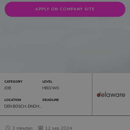
Startersfuncties: de beste carrièrestart
APPLY ON COMPANY SITE
Stages: alleen bij topwerkgevers
Carrièreverhalen: voor inspiratie
Matchingtool persoon-organisatie fit
Recruitment events: hét overzicht
CARRIÈRE ADVIES
CATEGORY
LEVEL
JOB
HBO/WO
LOCATION
DEADLINE
DEN BOSCH, EINDHOVEN, NAARDEN
3
minuten
12 sep 2024